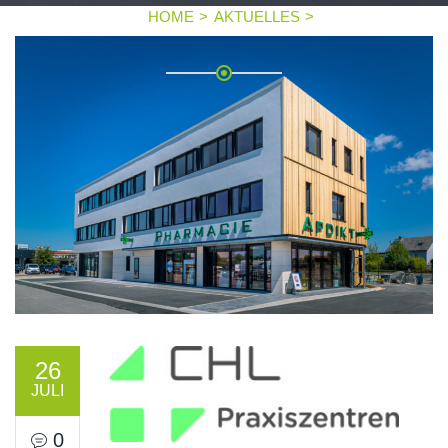
HOME
AKTUELLES
NEU IM CMN: CHL PRAXISZENTREN MARNACH
26
JULI
0